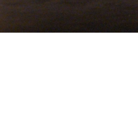
Dans cette rubriq
– Revue de presse
: Année 2019
– Revue de presse
: Année 2018
– Revue de presse
: Année 2017
– Revue de presse
: Année 2016